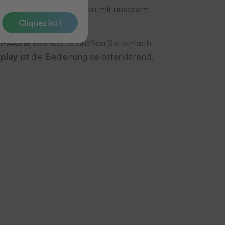
n einfaches kennzeichnen mit unserem
Cliquez ici !
n-Alone
Betrieb. Schließen Sie einfach
play
ist die Bedienung selbsterklärend.