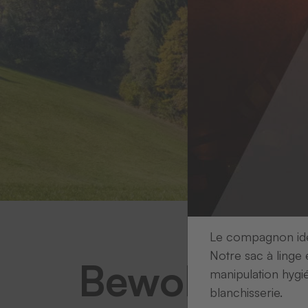
Le compagnon idéa
Notre sac à linge 
Bewohnerwä
manipulation hygi
blanchisserie.