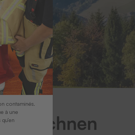
ion contaminés.
ue à une
ennzeichnen
s qu’en