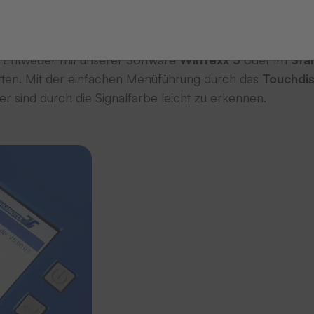
ohnerwäsche Ordnung zu schaffen. Wir garantieren Ihne
r. Entweder mit unserer Software
WinTexx 5
oder im
Sta
tten.
Mit der einfachen Menüführung durch das
Touchdis
r sind durch die Signalfarbe leicht zu erkennen.