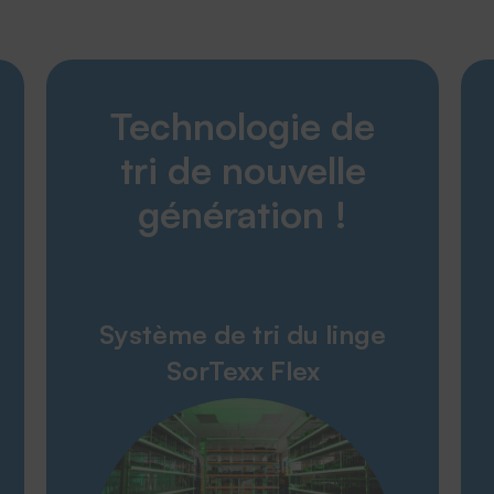
Découvrir
Technologie de
Produits
Entreprise
tri de nouvelle
Service
génération !
Service & contact
Glossaire
Téléchargement
Système de tri du linge
Personnes à contacter
SorTexx Flex
Reprise des vieux appareils
News
Contact
Enquête de satisfaction