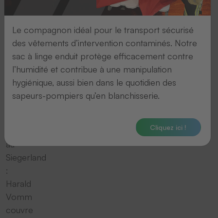
Le compagnon idéal pour le transport sécurisé
Du
des vêtements d’intervention contaminés. Notre
Bergisches
sac à linge enduit protège efficacement contre
Land
l’humidité et contribue à une manipulation
à
hygiénique, aussi bien dans le quotidien des
l‘Eifel,
sapeurs-pompiers qu’en blanchisserie.
de
la
Cliquez ici !
Ruhr
au
Siegerland
:
Harald
Vomm
couvre