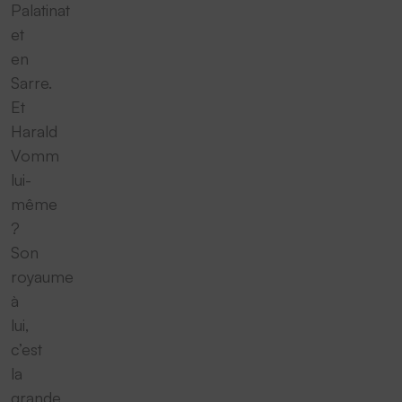
Palatinat
et
en
Sarre.
Et
Harald
Vomm
lui-
même
?
Son
royaume
à
lui,
c’est
la
grande