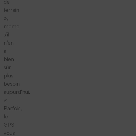
de
terrain
»,
même
s‘il
n‘en
a
bien
sûr
plus
besoin
aujourd‘hui.
«
Parfois,
le
GPS
vous