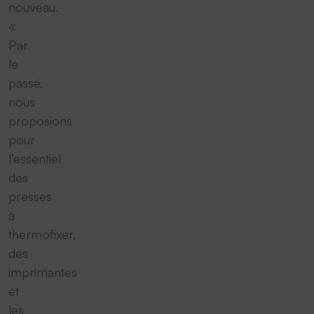
nouveau.
«
Par
le
passé,
nous
proposions
pour
l‘essentiel
des
presses
à
thermofixer,
des
imprimantes
et
les