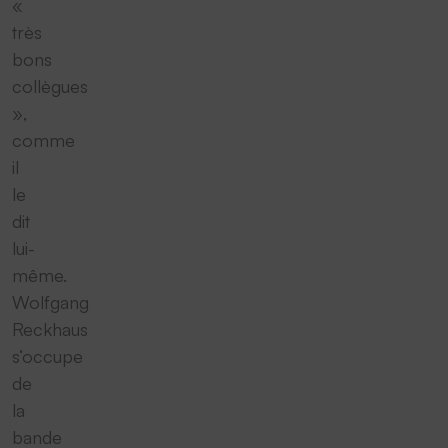
«
très
bons
collègues
»,
comme
il
le
dit
lui-
même.
Wolfgang
Reckhaus
s‘occupe
de
la
bande