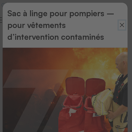
Sac à linge pour pompiers –
pour vêtements
C'est
d’intervention contaminés
le
»Tex«
du
nom
qui
a
attiré
ma
curiosité