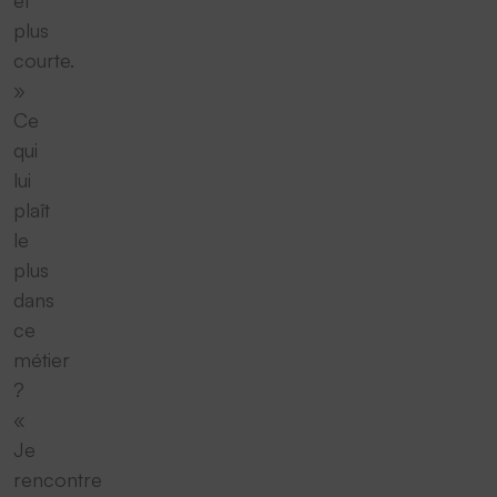
et
plus
courte.
»
Ce
qui
lui
plaît
le
plus
dans
ce
métier
?
«
Je
rencontre