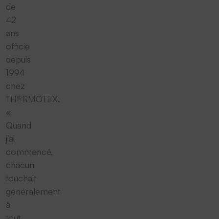
de
42
ans
officie
depuis
1994
chez
THERMOTEX.
«
Quand
j’ai
commencé,
chacun
touchait
généralement
à
tout