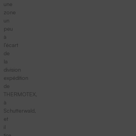
une
zone
un
peu
à
l’écart
de
la
division
expédition
de
THERMOTEX,
à
Schutterwald,
et
il
tire