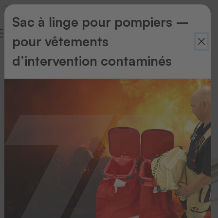
Sac à linge pour pompiers –
pour vêtements
De
d’intervention contaminés
la
mousse
en
carton