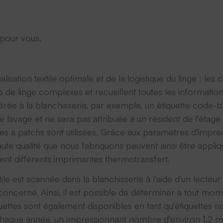
 pour vous.
lisation textile optimale et de la logistique du linge : le
s de linge complexes et recueillent toutes les informations
rée à la blanchisserie, par exemple, un étiquette code-ba
de lavage et ne sera pas attribuée à un résident de l'étage s
nes à patchs sont utilisées. Grâce aux paramètres d'impr
ute qualité que nous fabriquons peuvent ainsi être appliqué
nt différents imprimantes thermotransfert.
tile est scannée dans la blanchisserie à l'aide d'un lecteu
concerné. Ainsi, il est possible de déterminer à tout momen
quettes sont également disponibles en tant qu'étiquettes
aque année, un impressionnant nombre d'environ 1,2 milli