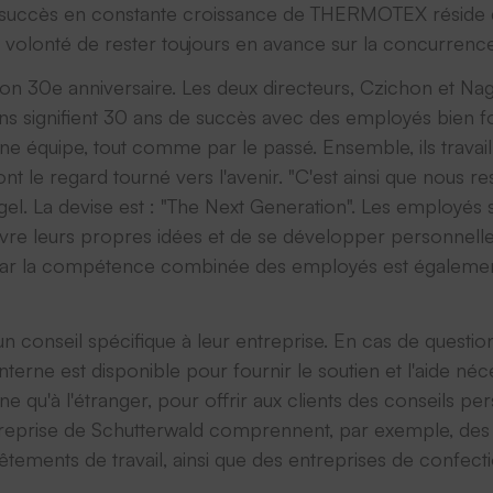
 succès en constante croissance de THERMOTEX réside dan
 la volonté de rester toujours en avance sur la concurrence
30e anniversaire. Les deux directeurs, Czichon et Nagel
 ans signifient 30 ans de succès avec des employés bien
e équipe, tout comme par le passé. Ensemble, ils travaill
ont le regard tourné vers l'avenir. "C'est ainsi que nous r
gel. La devise est : "The Next Generation". Les employés 
vre leurs propres idées et de se développer personnelleme
 Car la compétence combinée des employés est égalemen
 conseil spécifique à leur entreprise. En cas de questio
nterne est disponible pour fournir le soutien et l'aide
ne qu'à l'étranger, pour offrir aux clients des conseils p
ntreprise de Schutterwald comprennent, par exemple, des b
êtements de travail, ainsi que des entreprises de confecti