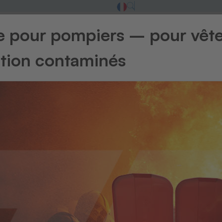
ge pour pompiers – pour vêt
à succès de TH
ntion contaminés