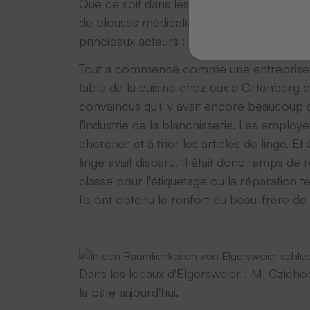
Que ce soit dans les hôpitaux, les hôtels, l'
de blouses médicales, de draps, de pantal
principaux acteurs : les codes-barres, les
Tout a commencé comme une entreprise de 
table de la cuisine chez eux à Ortenberg et 
convaincus qu'il y avait encore beaucoup de
l'industrie de la blanchisserie. Les employé
chercher et à trier les articles de linge. Et 
linge avait disparu. Il était donc temps de
classe pour l'étiquetage ou la réparation 
Ils ont obtenu le renfort du beau-frère d
Dans les locaux d'Elgersweier : M. Czicho
la pâte aujourd'hui.