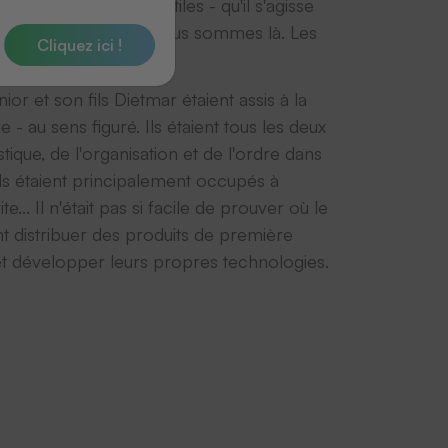
aque fois que des textiles - qu'il s'agisse
 le cycle de lavage, nous sommes là. Les
Cliquez ici !
et son fils Dietmar étaient assis à la
 - au sens figuré. Ils étaient tous les deux
tique, de l'organisation et de l'ordre dans
 ils étaient principalement occupés à
e... Il n'était pas si facile de prouver où le
ent distribuer des produits de première
 et développer leurs propres technologies.