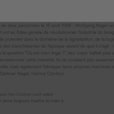
industrie de la confection ou la production alimentaire : ch
ons de travail ou de tabliers - doivent être marqués pour
 transpondeurs et les écussons.
deux personnes le 15 août 1988 : Wolfgang Nagel senior 
ont eu l'idée géniale de révolutionner l'industrie du lavage
 potentiel dans le domaine de la signalisation, de la logis
s des blanchisseries de l'époque savent de quoi il s'agit :
à la question "Où est mon linge ?", leur cœur battait plus vit
 révolutionner cette industrie. Ils ne voulaient pas seulem
textile, mais également fabriquer leurs propres machines
e Dietmar Nagel, Helmut Czichon.
n aime toujours mettre la main à