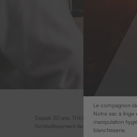
Le compagnon idéa
Notre sac à linge 
Depuis 30 ans, THERMOTEX propose des machi
manipulation hygi
l'embellissement des textiles.
blanchisserie.