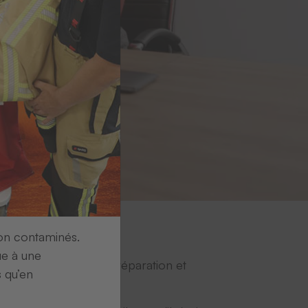
ion contaminés.
ue à une
on, la logistique, la réparation et
s qu’en