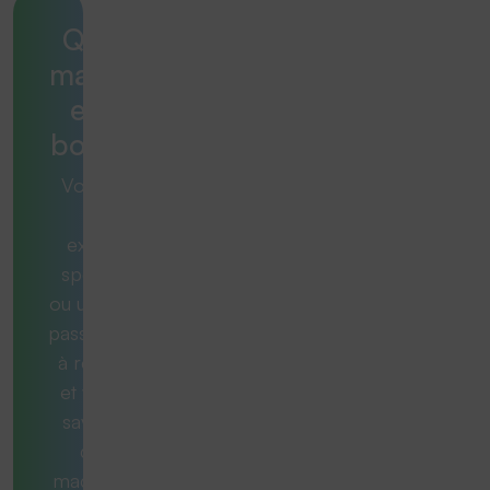
Quelle
machine
est la
bonne ?
Vous avez
une
exigence
spécifique
ou une tâche
passionnante
à résoudre
et vous ne
savez pas
quelle
machine est