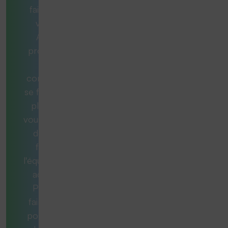
faite pour
vous ?
Aucun
problème.
Nos
consultants
se feront un
plaisir de
vous aider et
de vous
fournir
l'équipement
adéquat.
Pour ce
faire, nous
posons les