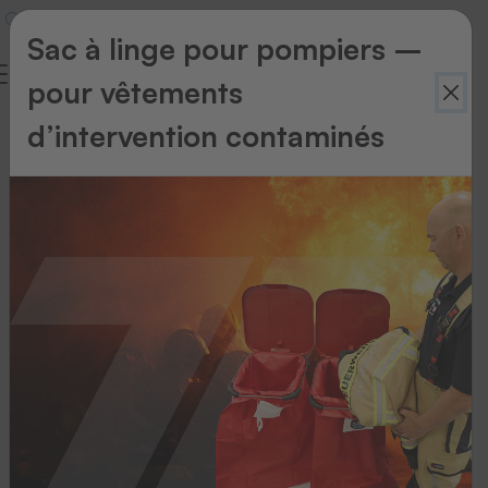
Sac à linge pour pompiers –
pour vêtements
Glossaire
d’intervention contaminés
1
2
3
4
5
6