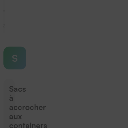
Y
Z
S
Sacs
à
accrocher
aux
containers