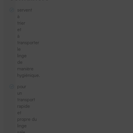
servent
à
trier
et
à
transporter
le
linge
de
manière
hygiénique.
pour
un
transport
rapide
et
propre du
linge
sale