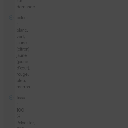
sur
demande
coloris
:
blanc,
vert,
jaune
(citron),
jaune
(jaune
d'œuf),
rouge,
bleu,
marron
tissu
:
100
%
Polyester,