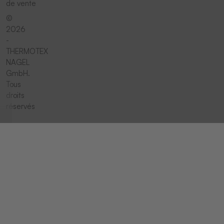
de vente
©
2026
-
THERMOTEX
NAGEL
GmbH.
Tous
droits
réservés