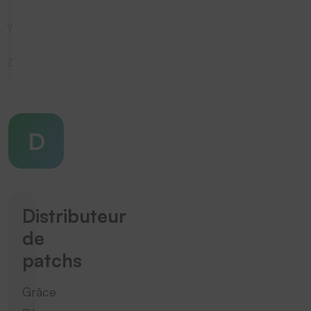
Y
Z
D
Distributeur
de
patchs
Grâce
au