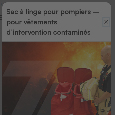
Sac à linge pour pompiers –
pour vêtements
Glossaire
d’intervention contaminés
1
2
3
4
5
6