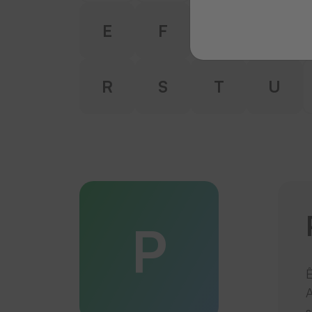
E
F
G
H
R
S
T
U
P
E
A
s