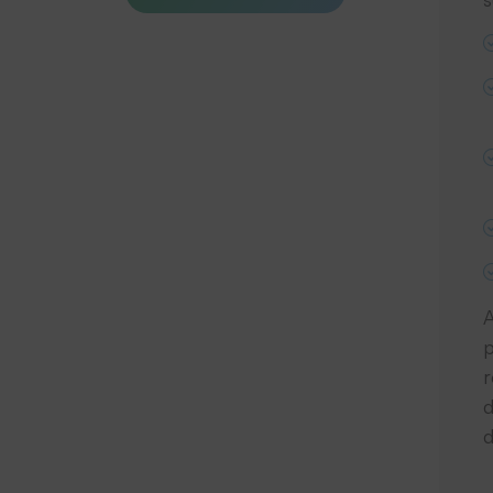
A
p
r
d
d