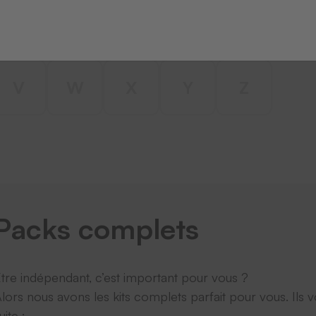
I
J
K
L
M
N
V
W
X
Y
Z
Packs complets
̂tre indépendant, c’est important pour vous ?
lors nous avons les kits complets parfait pour vous. Ils
uite :