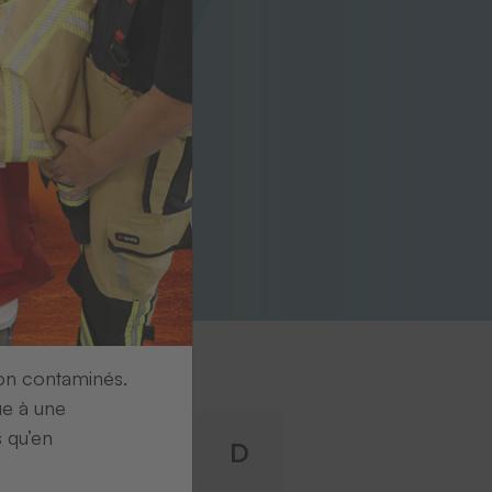
ion contaminés.
ue à une
s qu’en
B
C
D