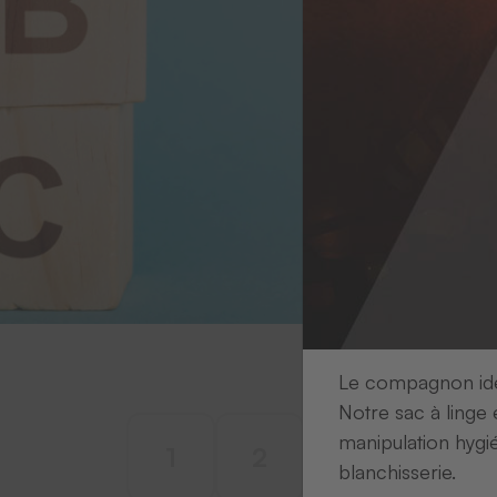
Le compagnon idéa
Notre sac à linge 
manipulation hygi
1
2
3
4
blanchisserie.