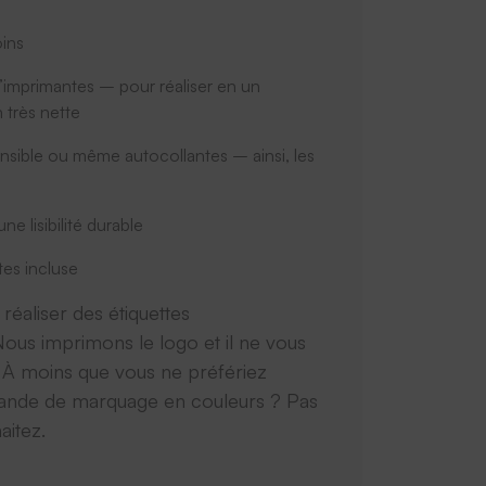
oins
d’imprimantes – pour réaliser en un
 très nette
xtensible ou même autocollantes – ainsi, les
 lisibilité durable
tes incluse
́aliser des étiquettes
Nous imprimons le logo et il ne vous
À moins que vous ne préfériez
ne bande de marquage en couleurs ? Pas
aitez.