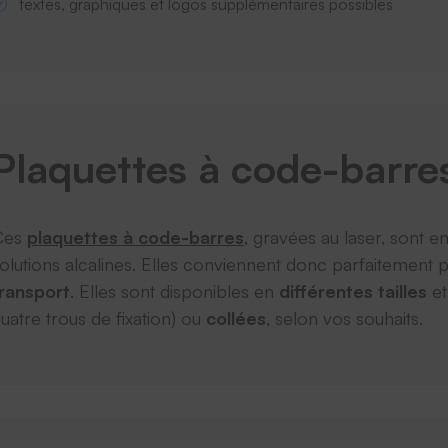
textes, graphiques et logos supplémentaires possibles
Plaquettes à code-barr
Ces
plaquettes à code-barres
, gravées au laser, sont e
olutions alcalines. Elles conviennent donc parfaitement 
ransport
. Elles sont disponibles en
différentes tailles
et
uatre trous de fixation) ou
collées
, selon vos souhaits.