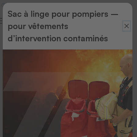
Sac à linge pour pompiers –
pour vêtements
d’intervention contaminés
Étiquettes
autocollantes
Étiquettes autocollantes
Étiquettes
autocollantes
en
papier
(PK)