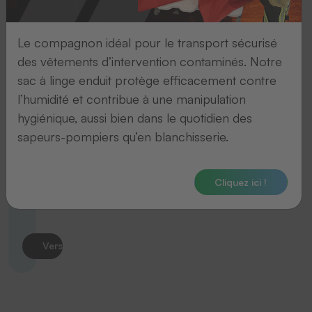
Vers le produit
Le compagnon idéal pour le transport sécurisé
des vêtements d’intervention contaminés. Notre
sac à linge enduit protège efficacement contre
Étiquettes autocollantes
l’humidité et contribue à une manipulation
Étiquettes
hygiénique, aussi bien dans le quotidien des
autocollantes
sapeurs-pompiers qu’en blanchisserie.
en
feuilles
Cliquez ici !
(SK)
Vers le produit