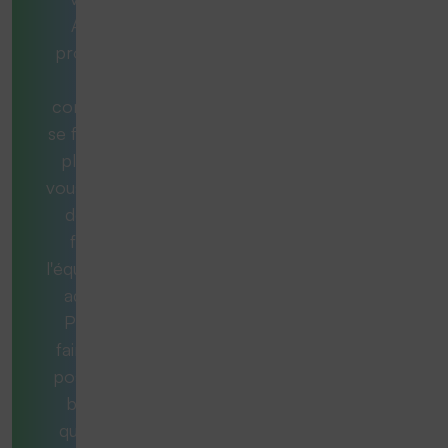
Aucun
problème.
Nos
consultants
se feront un
plaisir de
vous aider et
de vous
fournir
l'équipement
adéquat.
Pour ce
faire, nous
posons les
bonnes
questions