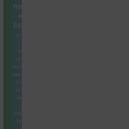
machine
est la
bonne ?
Vous avez
une
exigence
spécifique
ou une tâche
passionnante
à résoudre
et vous ne
savez pas
quelle
machine est
faite pour
vous ?