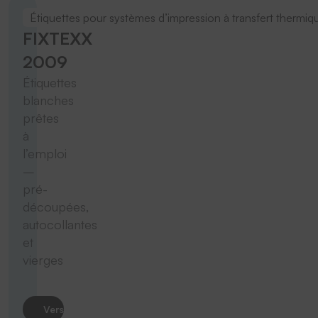
Étiquettes pour systèmes d’impression à transfert thermiq
FIXTEXX
2009
Étiquettes
blanches
prêtes
à
l’emploi
–
pré-
découpées,
autocollantes
et
vierges
Vers le produit