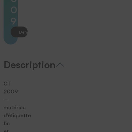
0
9
Demander le produit
Description
CT
2009
–
matériau
d’étiquette
fin
et