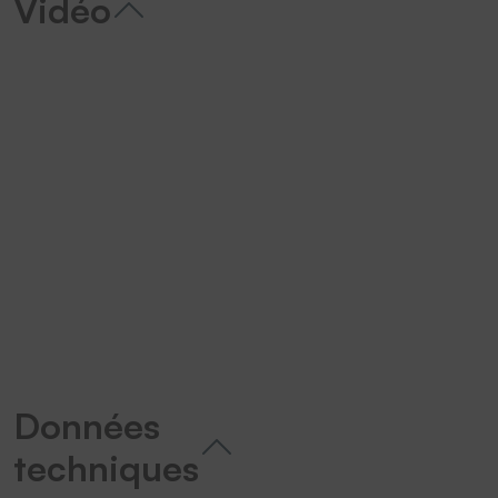
Vidéo
We need your consent to load the
YouTube Video service!
We use a third party service to
embed video content that may
collect data about your activity.
Please review the details and
accept the service to watch this
video.
More Information
Données
techniques
Accept