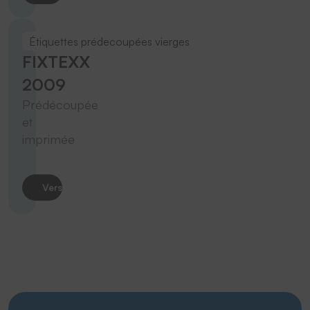
Étiquettes prédecoupées vierges
FIXTEXX
2009
Prédécoupée
et
imprimée
Vers le produit