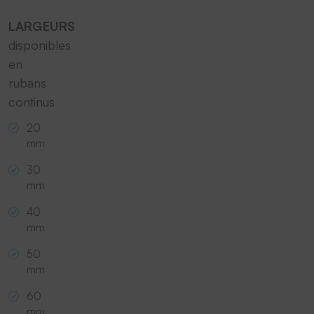
powered by
Usercentrics Consent
Management Platform
&
eRecht24
LARGEURS
disponibles
en
rubans
continus
20
mm
30
mm
40
mm
50
mm
60
mm