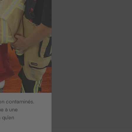
ion contaminés.
ue à une
s qu’en