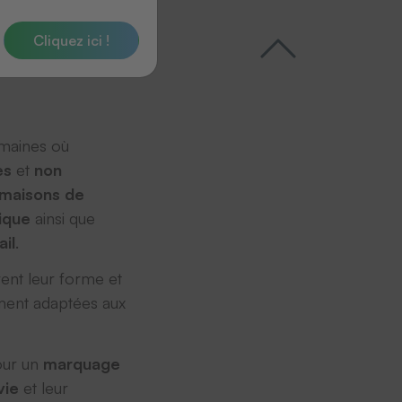
Cliquez ici !
omaines où
es
et
non
maisons de
ique
ainsi que
il
.
vent leur forme et
ement adaptées aux
ur un
marquage
vie
et leur