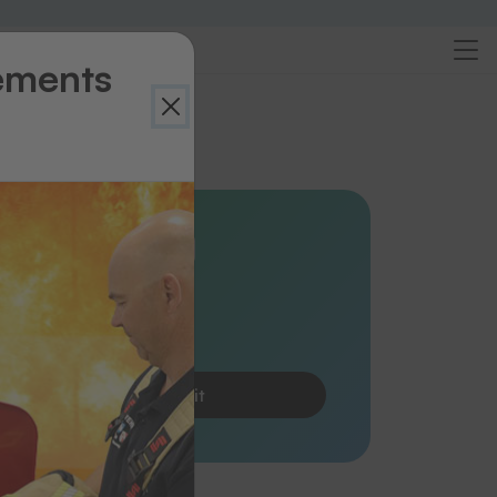
ements
rçu
es prédecoupées vierges
 2026
s blanches robustes
Demander le produit