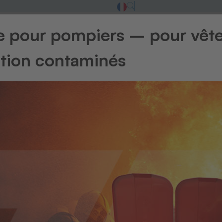
ge pour pompiers – pour vêt
ntion contaminés
Retour à l'ape
Étiquett
CT
Étiquette