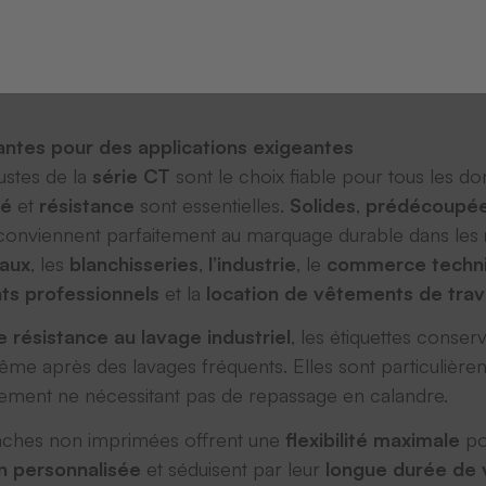
tantes pour des applications exigeantes
ustes de la
série CT
sont le choix fiable pour tous les d
té
et
résistance
sont essentielles.
Solides
,
prédécoupé
s conviennent parfaitement au marquage durable dans les
taux
, les
blanchisseries
,
l’industrie
, le
commerce techn
s professionnels
et la
location de vêtements de trava
 résistance au lavage industriel
, les étiquettes conser
me après des lavages fréquents. Elles sont particulièr
tement ne nécessitant pas de repassage en calandre.
anches non imprimées offrent une
flexibilité maximale
po
n personnalisée
et séduisent par leur
longue durée de 