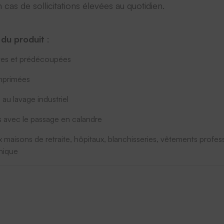
cas de sollicitations élevées au quotidien.
 du produit
:
ntes et prédécoupées
mprimées
 au lavage industriel
 avec le passage en calandre
maisons de retraite, hôpitaux, blanchisseries, vêtements professi
nique