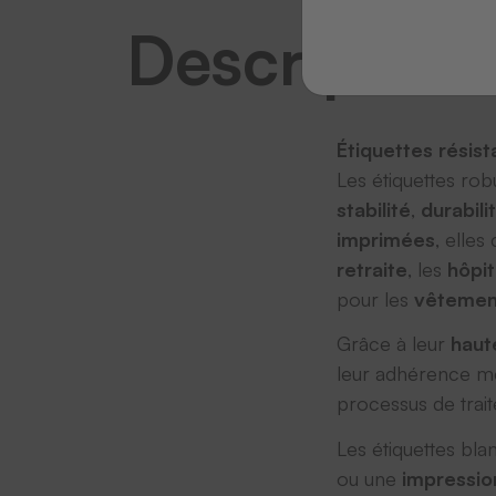
Description
Étiquettes résis
Les étiquettes rob
stabilité
,
durabili
imprimées
, elle
retraite
, les
hôpi
pour les
vêtement
Grâce à leur
haute
leur adhérence mê
processus de trai
Les étiquettes bl
ou une
impressio