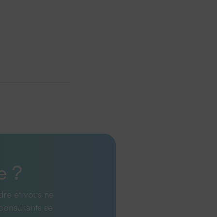
e ?
dre et vous ne
consultants se