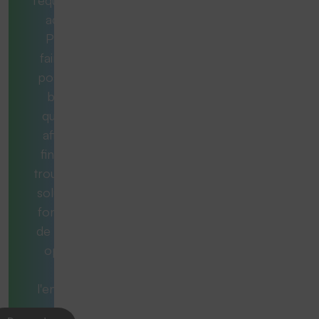
adéquat.
Pour ce
faire, nous
posons les
bonnes
questions
afin qu'au
final, vous
trouviez une
solution qui
fonctionne
de manière
optimale
dans
l'ensemble.