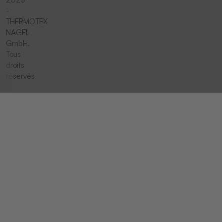
-
THERMOTEX
NAGEL
GmbH.
Tous
droits
réservés