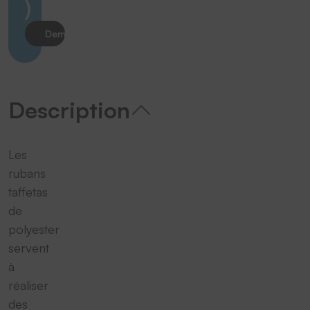
)
Demander le produit
Description
Les
rubans
taffetas
de
polyester
servent
à
réaliser
des