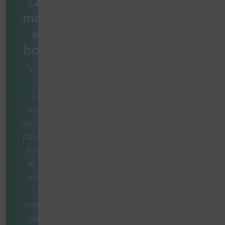
Quelle
machine
est la
bonne ?
Vous avez
une
exigence
spécifique
ou une tâche
passionnante
à résoudre
et vous ne
savez pas
quelle
machine est
faite pour