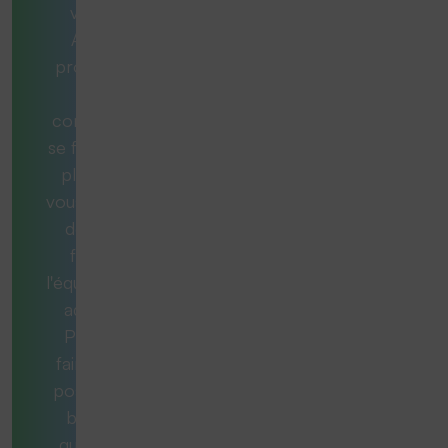
vous ?
Aucun
problème.
Nos
consultants
se feront un
plaisir de
vous aider et
de vous
fournir
l'équipement
adéquat.
Pour ce
faire, nous
posons les
bonnes
questions