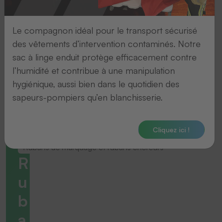
Le compagnon idéal pour le transport sécurisé
des vêtements d’intervention contaminés. Notre
sac à linge enduit protège efficacement contre
l’humidité et contribue à une manipulation
hygiénique, aussi bien dans le quotidien des
sapeurs-pompiers qu’en blanchisserie.
Cliquez ici !
Rubans de marquage et rubans encreurs
R
u
b
a