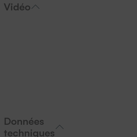
Vidéo
We need your consent to load the
YouTube Video service!
We use a third party service to
embed video content that may
collect data about your activity.
Please review the details and
accept the service to watch this
video.
More Information
Données
techniques
Accept