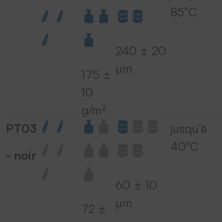
85°C
240 ± 20
µm
175 ±
10
g/m²
PT03
jusqu‘à
40°C
- noir
60 ± 10
µm
72 ±