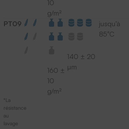
10
g/m²
PT09
jusqu‘à
85°C
140 ± 20
µm
160 ±
10
g/m²
*La
résistance
au
lavage