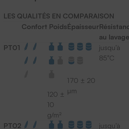
powered by
Usercentrics Consent
Management Platform
&
eRecht24
LES QUALITÉS EN COMPARAISON
Confort
Poids
Épaisseur
Résistan
au lavag
PT01
jusqu‘à
85°C
170 ± 20
µm
120 ±
10
g/m²
PT02
jusqu‘à