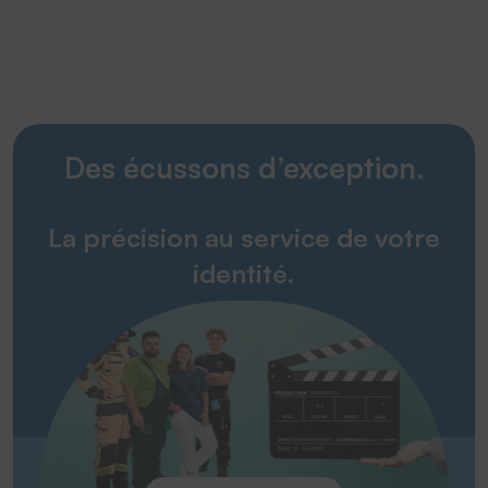
video.
More Information
Accept
Des écussons d’exception.
powered by
Usercentrics Consent
Management Platform
&
eRecht24
La précision au service de votre
identité.