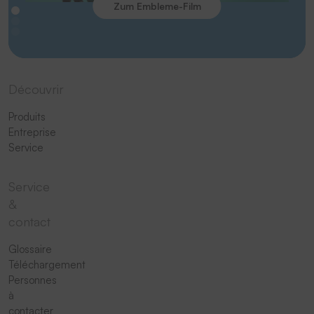
Zum Embleme-Film
Découvrir
Produits
Entreprise
Service
Service
&
contact
Glossaire
Téléchargement
Personnes
à
contacter