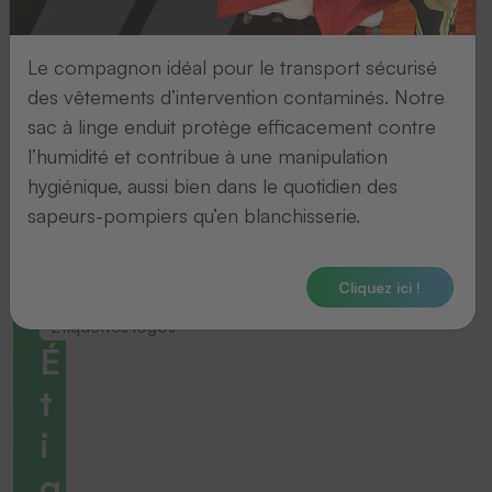
Le compagnon idéal pour le transport sécurisé
des vêtements d’intervention contaminés. Notre
sac à linge enduit protège efficacement contre
l’humidité et contribue à une manipulation
hygiénique, aussi bien dans le quotidien des
sapeurs-pompiers qu’en blanchisserie.
Cliquez ici !
Étiquettes logos
É
t
i
q