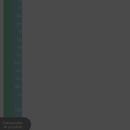
Pour ce
faire, nous
posons les
bonnes
questions
afin qu'au
final, vous
trouviez une
solution qui
fonctionne
de manière
optimale
dans
l'ensemble.
Demander
le produit