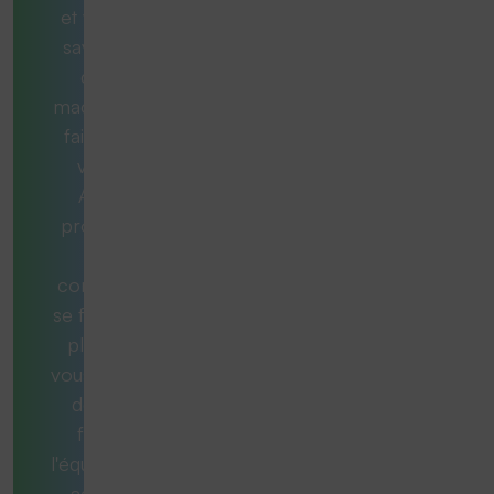
et vous ne
savez pas
quelle
machine est
faite pour
vous ?
Aucun
problème.
Nos
consultants
se feront un
plaisir de
vous aider et
de vous
fournir
l'équipement
adéquat.