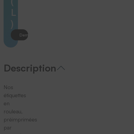
(
L
)
Demander le produit
Description
Nos
étiquettes
en
rouleau,
préimprimées
par