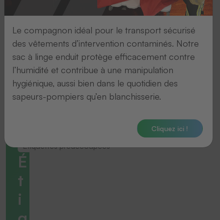
Le compagnon idéal pour le transport sécurisé
des vêtements d’intervention contaminés. Notre
sac à linge enduit protège efficacement contre
l’humidité et contribue à une manipulation
hygiénique, aussi bien dans le quotidien des
sapeurs-pompiers qu’en blanchisserie.
Cliquez ici !
Étiquettes prédecoupées
É
t
i
q