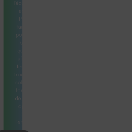
l'équipement
adéquat.
Pour ce
faire, nous
posons les
bonnes
questions
afin qu'au
final, vous
trouviez une
solution qui
fonctionne
de manière
optimale
dans
l'ensemble.