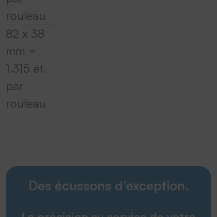
rouleau
82 x 38
mm =
1.315 ét.
par
rouleau
Des écussons d’exception.
La précision au service de votre