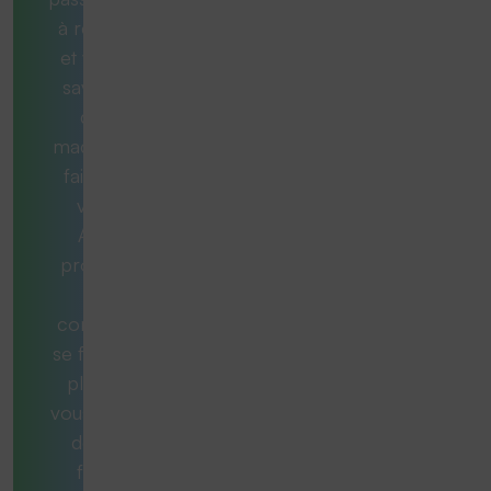
à résoudre
et vous ne
savez pas
quelle
machine est
faite pour
vous ?
Aucun
problème.
Nos
consultants
se feront un
plaisir de
vous aider et
de vous
fournir