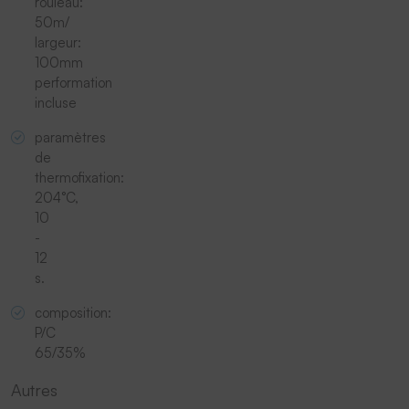
rouleau:
50m/
largeur:
100mm
performation
incluse
paramètres
de
thermofixation:
204°C,
10
-
12
s.
composition:
P/C
65/35%
Autres