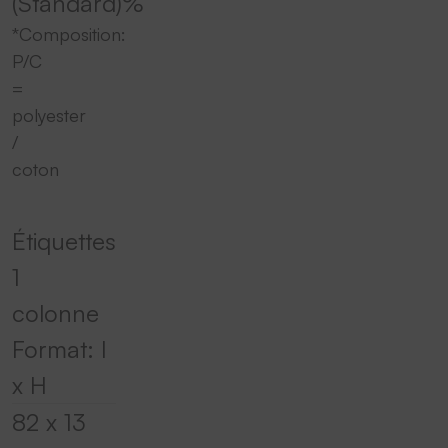
(Standard)
%
*Composition:
P/C
=
polyester
/
coton
Étiquettes
1
colonne
Format: l
x H
82 x 13