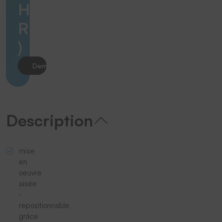
H
R
)
Demander le produit
Description
mise
en
oeuvre
aisée
-
repositionnable
grâce