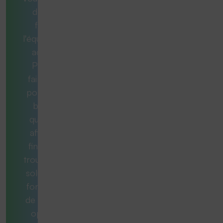
de vous
fournir
l'équipement
adéquat.
Pour ce
faire, nous
posons les
bonnes
questions
afin qu'au
final, vous
trouviez une
solution qui
fonctionne
de manière
optimale