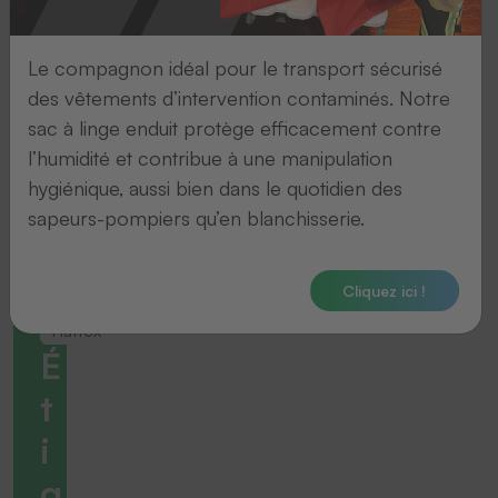
Le compagnon idéal pour le transport sécurisé
des vêtements d’intervention contaminés. Notre
sac à linge enduit protège efficacement contre
l’humidité et contribue à une manipulation
hygiénique, aussi bien dans le quotidien des
sapeurs-pompiers qu’en blanchisserie.
Cliquez ici !
Haftex
É
t
i
q