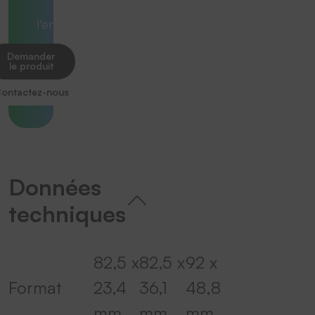
dans
l'ensemble.
Demander
le produit
ontactez-nous
Données
techniques
82,5 x
82,5 x
92 x
Format
23,4
36,1
48,8
mm
mm
mm