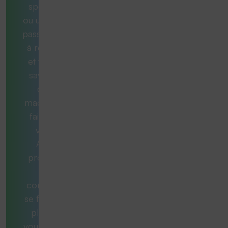
spécifique
ou une tâche
passionnante
à résoudre
et vous ne
savez pas
quelle
machine est
faite pour
vous ?
Aucun
problème.
Nos
consultants
se feront un
plaisir de
vous aider et