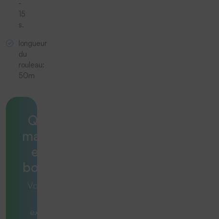
-
15
s.
longueur
du
rouleau:
50m
Quelle
machine
est la
bonne ?
Vous avez
une
exigence