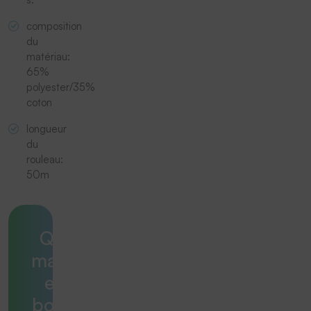
composition
du
matériau:
65%
polyester/35%
coton
longueur
du
rouleau:
50m
Quelle
machine
est la
bonne ?