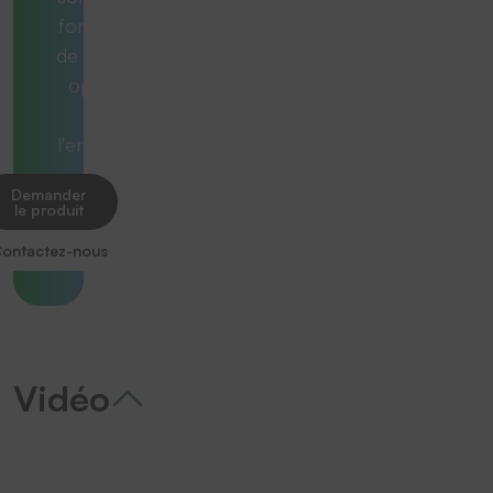
fonctionne
de manière
optimale
dans
l'ensemble.
Demander
le produit
ontactez-nous
Vidéo