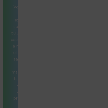
Vous avez
une
exigence
spécifique
ou une tâche
passionnante
à résoudre
et vous ne
savez pas
quelle
machine est
faite pour
vous ?
Aucun
problème.
Nos