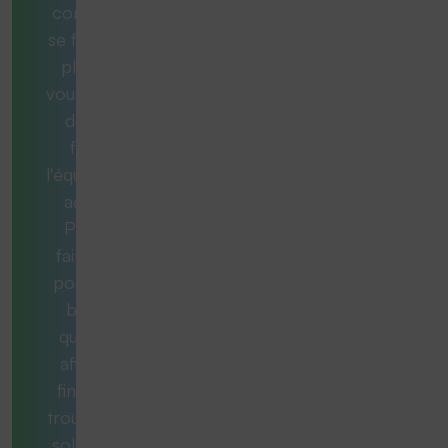
consultants
se feront un
plaisir de
vous aider et
de vous
fournir
l'équipement
adéquat.
Pour ce
faire, nous
posons les
bonnes
questions
afin qu'au
final, vous
trouviez une
solution qui