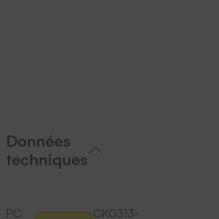
We need your consent to load the
YouTube Video service!
We use a third party service to
embed video content that may
collect data about your activity.
Please review the details and
accept the service to watch this
video.
More Information
Données
techniques
Accept
powered by
Usercentrics Consent
Management Platform
&
eRecht24
PC
CK0313-