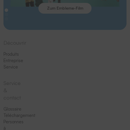
Zum Embleme-Film
Découvrir
Produits
Entreprise
Service
Service
&
contact
Glossaire
Téléchargement
Personnes
à