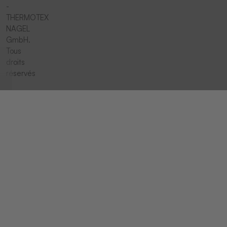
-
THERMOTEX
NAGEL
GmbH.
Tous
droits
réservés