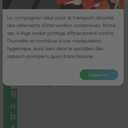
Le compagnon idéal pour le transport sécurisé
des vêtements d’intervention contaminés. Notre
sac à linge enduit protège efficacement contre
l’humidité et contribue à une manipulation
hygiénique, aussi bien dans le quotidien des
sapeurs-pompiers qu’en blanchisserie.
Cliquez ici !
Ruban de marquage ordinateur
R
u
b
a