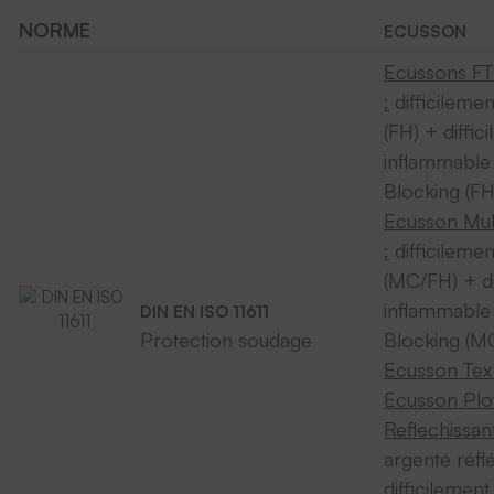
NORME
ECUSSON
Ecussons F
:
difficileme
(FH) + diffic
inflammable
Blocking (F
Ecusson Mul
:
difficileme
(MC/FH) + di
inflammable
DIN EN ISO 11611
Protection soudage
Blocking (M
Ecusson Tex 
Ecusson Plo
Reflechissant
argenté réflé
difficilemen