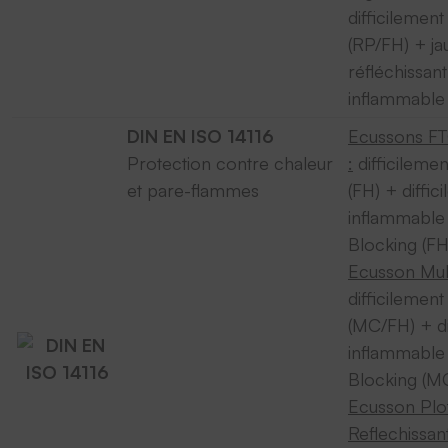
difficilemen
(RP/FH) + ja
réfléchissant
inflammable
DIN EN ISO 14116
Ecussons F
Protection contre chaleur
:
difficileme
et pare-flammes
(FH) + diffic
inflammable
Blocking (F
Ecusson Mult
difficilemen
(MC/FH) + di
inflammable
Blocking (M
Ecusson Plo
Reflechissant