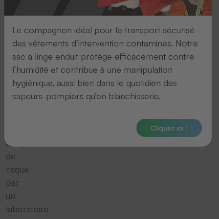
écussons
respectent.
Le compagnon idéal pour le transport sécurisé
Nous
des vêtements d’intervention contaminés. Notre
vous
sac à linge enduit protège efficacement contre
recommandons
l’humidité et contribue à une manipulation
toutefois
hygiénique, aussi bien dans le quotidien des
de
sapeurs-pompiers qu’en blanchisserie.
faire
réaliser
Cliquez ici !
une
analyse
de
risque
par
un
laboratoire