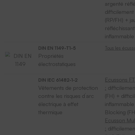
argenté réflé
difficilemen
(RP/FH) + ja
réfléchissant
inflammable
DIN EN 1149-T1-5
Tous les écuss
Propriétés
électrostatiques
Ecussons F
DIN IEC 61482-1-2
Vêtements de protection
:
difficileme
contre les risques d´arc
(FH) + diffic
électrique à effet
inflammable
thermique
Blocking (F
Ecusson Mul
:
difficileme