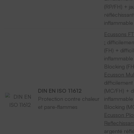
(RP/FH) + ja
réfléchissant
inflammable
Ecussons F
:
difficileme
(FH) + diffic
inflammable
Blocking (F
Ecusson Mult
difficilemen
DIN EN ISO 11612
(MC/FH) + di
Protection contre chaleur
inflammable
et pare-flammes
Blocking (M
Ecusson Plo
Reflechissant
argenté réflé