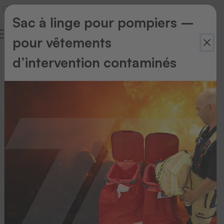
Sac à linge pour pompiers –
pour vêtements
Norme
d’intervention contaminés
Vous
trouverez
ci-
dessous
une
liste
des
normes
que
nos