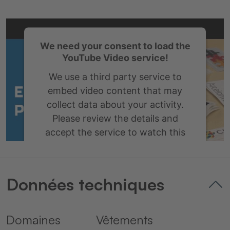
We need your consent to load the
YouTube Video service!
We use a third party service to
embed video content that may
collect data about your activity.
Please review the details and
accept the service to watch this
video.
More Information
Données techniques
Accept
Domaines
Vêtements
powered by
Usercentrics Consent
Management Platform
&
eRecht24