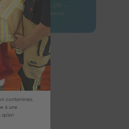
 premium en impression DTF –
ntenses, excellente élasticité
ion contaminés.
ue à une
s qu’en