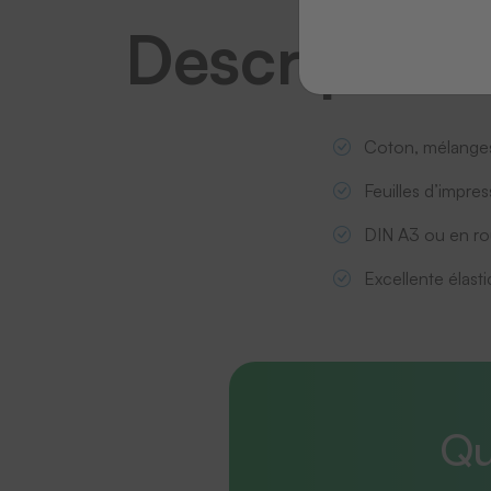
Description
Coton, mélanges 
Feuilles d’impre
DIN A3 ou en ro
Excellente élasti
Qu