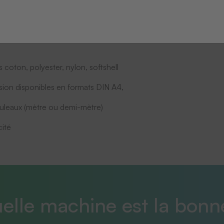
coton, polyester, nylon, softshell
ssion disponibles en formats DIN A4,
uleaux (mètre ou demi-mètre)
cité
elle machine est la bonn