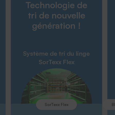
Technologie de
Produits
Entreprise
tri de nouvelle
Service
génération !
THERMOTEX
Engagement
Politique environnementale
Système de tri du linge
Entreprise
SorTexx Flex
Salons
SorTexx Flex
B