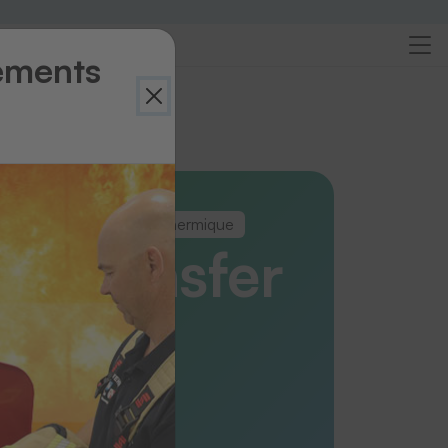
ements
rçu
appliques par transfert thermique
F-Transfer
emium
F)