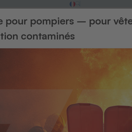
ge pour pompiers – pour vêt
ntion contaminés
Retour à l'ape
Écussons 
DT
Pr
(D