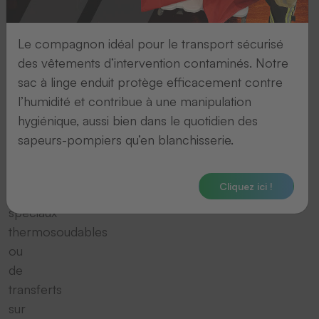
une
finition
professionnels
Le compagnon idéal pour le transport sécurisé
des
des vêtements d’intervention contaminés. Notre
textiles.
sac à linge enduit protège efficacement contre
Qu'il
l’humidité et contribue à une manipulation
s'agisse
hygiénique, aussi bien dans le quotidien des
d'Ecoflex,
sapeurs-pompiers qu’en blanchisserie.
de
rubans
Cliquez ici !
encreurs
spéciaux
thermosoudables
ou
de
transferts
sur