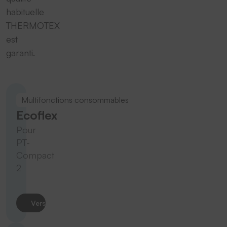
habituelle
THERMOTEX
est
garanti.
Multifonctions consommables
Ecoflex
Pour
PT-
Compact
2
Vers le produit