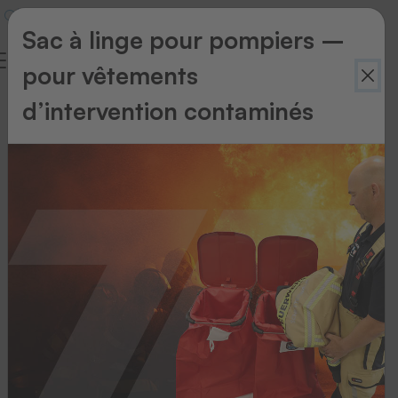
Sac à linge pour pompiers –
pour vêtements
d’intervention contaminés
Multifonctions
consommables
Nos
équipements
de
haute
qualité
assurent
un
étiquetage
et