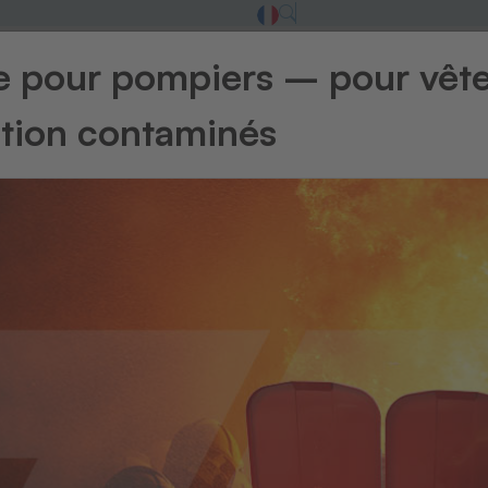
ge pour pompiers – pour vêt
ntion contaminés
Retour à l'ape
Presses à
Ec
Pour les 
Economy