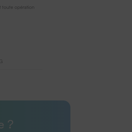
t toute opération
EG
e ?