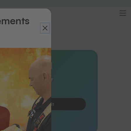
ements
rçu
 thermocoller manuelles
onomy
petits besoins
Demander le produit
 |
Réf. 13785