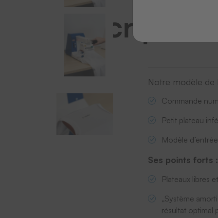
Description
Notre modèle de b
Commande num
Petit plateau infé
Modèle d’entré
Ses points forts 
Plateaux libres 
„Système amortiss
résultat optimal 