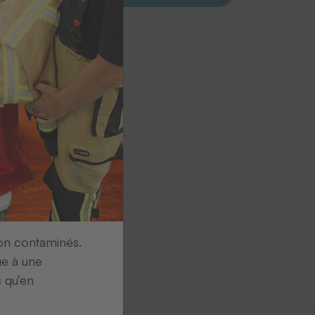
ion contaminés.
ue à une
s qu’en