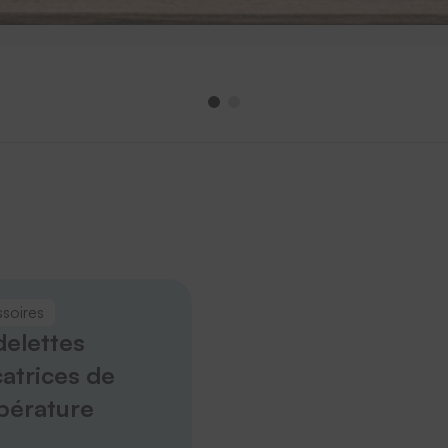
soires
elettes
catrices de
pérature