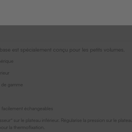
ase est spécialement conçu pour les petits volumes.
érique
rieur
e de gamme
:
et facilement échangeables
eur“ sur le plateau inférieur. Régularise la pression sur le plate
pour la thermofixation.