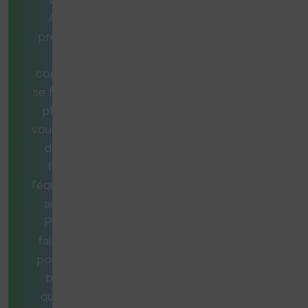
Aucun
problème.
Nos
consultants
se feront un
plaisir de
vous aider et
de vous
fournir
l'équipement
adéquat.
Pour ce
faire, nous
posons les
bonnes
questions