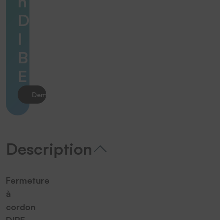
n
D
I
B
E
Demander le produit
Description
Fermeture
à
cordon