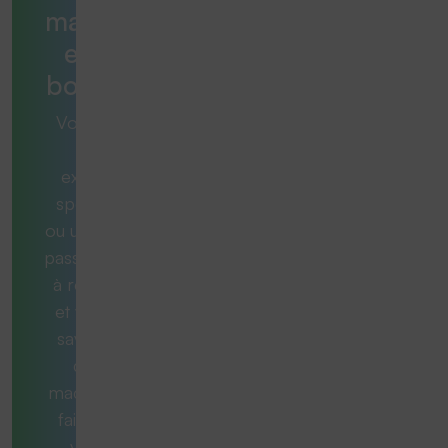
machine
est la
bonne ?
Vous avez
une
exigence
spécifique
ou une tâche
passionnante
à résoudre
et vous ne
savez pas
quelle
machine est
faite pour
vous ?