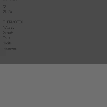
©
2026
-
THERMOTEX
NAGEL
GmbH.
Tous
droits
réservés