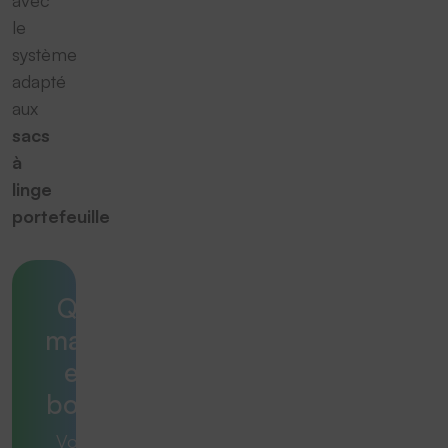
avec
le
système
adapté
aux
sacs
à
linge
portefeuille
Quelle
machine
est la
bonne ?
Vous avez