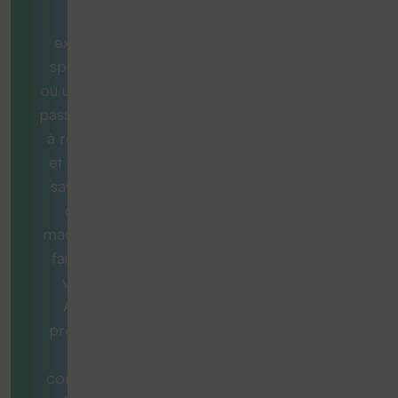
une
exigence
spécifique
ou une tâche
passionnante
à résoudre
et vous ne
savez pas
quelle
machine est
faite pour
vous ?
Aucun
problème.
Nos
consultants