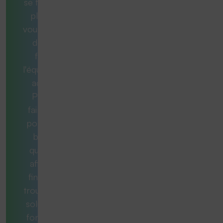
se feront un
plaisir de
vous aider et
de vous
fournir
l'équipement
adéquat.
Pour ce
faire, nous
posons les
bonnes
questions
afin qu'au
final, vous
trouviez une
solution qui
fonctionne