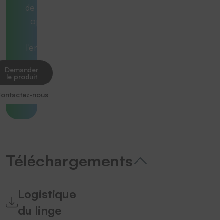
de manière
optimale
dans
l'ensemble.
Demander
le produit
ontactez-nous
Téléchargements
Logistique
du linge