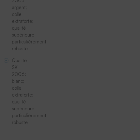
2005:
argent;
colle
extraforte;
qualité
supérieure;
particulièrement
robuste
Qualité
SK
2006:
blanc;
colle
extraforte;
qualité
supérieure;
particulièrement
robuste