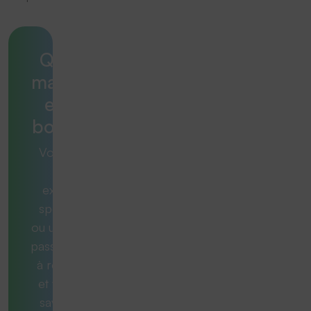
Quelle
machine
est la
bonne ?
Vous avez
une
exigence
spécifique
ou une tâche
passionnante
à résoudre
et vous ne
savez pas