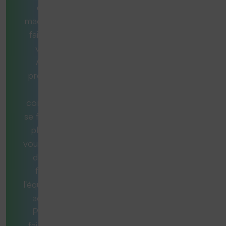
quelle
machine est
faite pour
vous ?
Aucun
problème.
Nos
consultants
se feront un
plaisir de
vous aider et
de vous
fournir
l'équipement
adéquat.
Pour ce
faire, nous