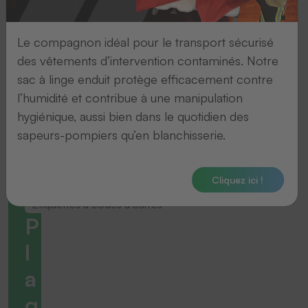
Le compagnon idéal pour le transport sécurisé
des vêtements d’intervention contaminés. Notre
sac à linge enduit protège efficacement contre
l’humidité et contribue à une manipulation
hygiénique, aussi bien dans le quotidien des
sapeurs-pompiers qu’en blanchisserie.
Cliquez ici !
Étiquettes à codes à barres
P
l
a
q