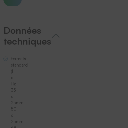
Données
techniques
Formats
standard
(l
x
H):
35
x
25mm,
50
x
25mm,
68