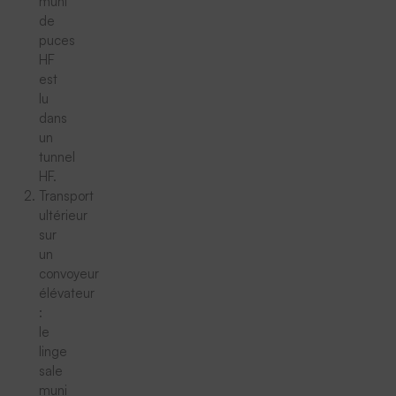
muni
de
puces
HF
est
lu
dans
un
tunnel
HF.
Transport
ultérieur
sur
un
convoyeur
élévateur
:
le
linge
sale
muni