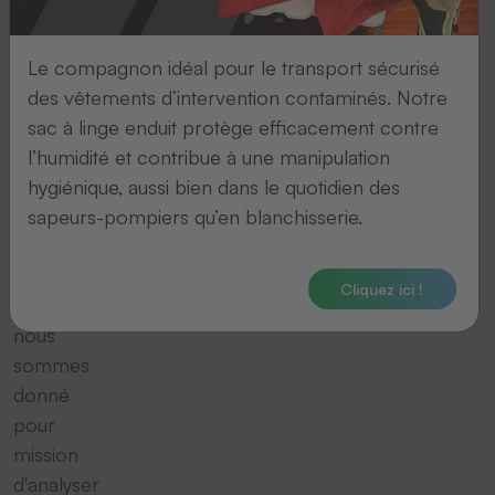
RS-
Le compagnon idéal pour le transport sécurisé
232
des vêtements d’intervention contaminés. Notre
En
sac à linge enduit protège efficacement contre
tant
l’humidité et contribue à une manipulation
que
hygiénique, aussi bien dans le quotidien des
fournisseur
sapeurs-pompiers qu’en blanchisserie.
de
systèmes,
Cliquez ici !
nous
nous
sommes
donné
pour
mission
d'analyser