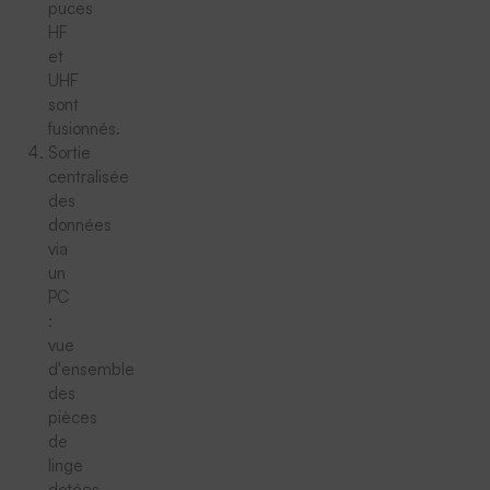
puces
HF
et
UHF
sont
fusionnés.
Sortie
centralisée
des
données
via
un
PC
:
vue
d'ensemble
des
pièces
de
linge
dotées