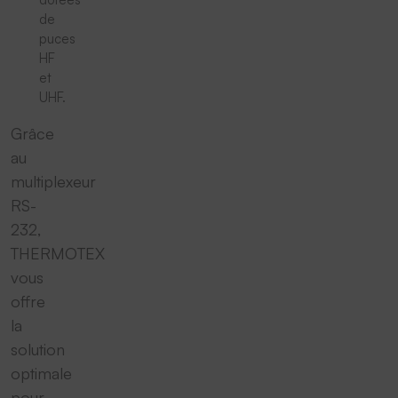
de
puces
HF
et
UHF.
Grâce
au
multiplexeur
RS-
232,
THERMOTEX
vous
offre
la
solution
optimale
pour