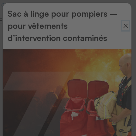
Sac à linge pour pompiers –
pour vêtements
Multiplexeur
d’intervention contaminés
RS-
232
L’INTERFACE
ENTRE
DIVERS
SYSTÈMES
DE
LECTURE
Multiplexeur