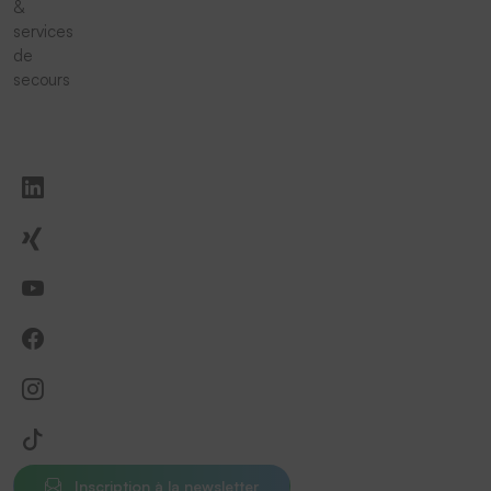
&
services
de
secours
Inscription à la newsletter