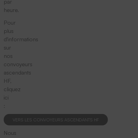
par
heure.
Pour
plus
d'informations
sur
nos
convoyeurs
ascendants
HF,
cliquez
ici
:
VERS LES CONVOYEURS ASCENDANTS HF
Nous