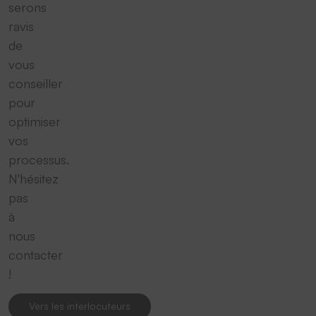
serons
ravis
de
vous
conseiller
pour
optimiser
vos
processus.
N'hésitez
pas
à
nous
contacter
!
Vers les interlocuteurs