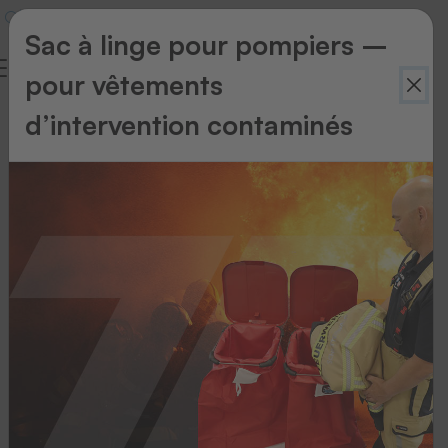
Sac à linge pour pompiers –
pour vêtements
Convoyeur
d’intervention contaminés
ascentionnel
pour
le
tri
du
linge
sale
Placez
votre