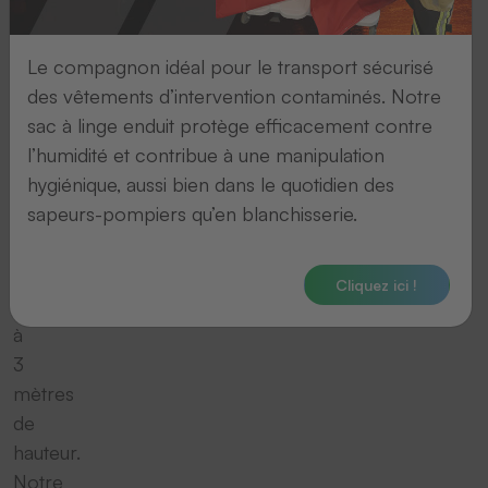
linge
sale
Le compagnon idéal pour le transport sécurisé
en
des vêtements d’intervention contaminés. Notre
hauteur
sac à linge enduit protège efficacement contre
!
l’humidité et contribue à une manipulation
Le
hygiénique, aussi bien dans le quotidien des
poste
sapeurs-pompiers qu’en blanchisserie.
de
tri
est
Cliquez ici !
situé
à
3
mètres
de
hauteur.
Notre