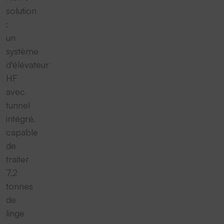
solution
:
un
système
d'élévateur
HF
avec
tunnel
intégré,
capable
de
traiter
7,2
tonnes
de
linge