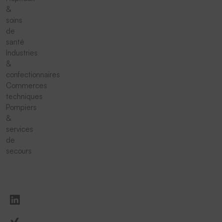
&
soins
de
santé
Industries
&
confectionnaires
Commerces
techniques
Pompiers
&
services
de
secours