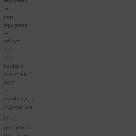
équipées
ou
non
équipées
–
offrant
ainsi
une
flexibilité
maximale
pour
de
nombreuses
applications.
Elles
permettent
l’intégration