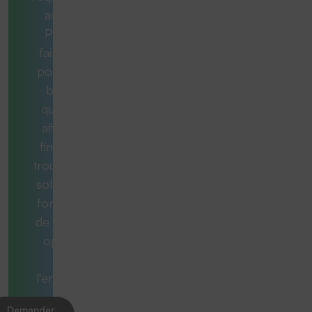
adéquat.
Pour ce
faire, nous
posons les
bonnes
questions
afin qu'au
final, vous
trouviez une
solution qui
fonctionne
de manière
optimale
dans
l'ensemble.
Demander