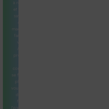
à résoudre
et vous ne
savez pas
quelle
machine est
faite pour
vous ?
Aucun
problème.
Nos
consultants
se feront un
plaisir de
vous aider et
de vous
fournir
l'équipement