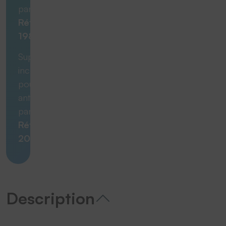
panneau |
Réf.
19840
Support
inclinable
pour
antenne
panneau
|
Réf.
20145
Description