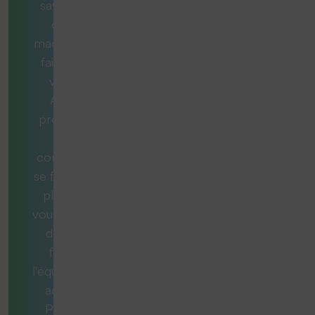
savez pas
quelle
machine est
faite pour
vous ?
Aucun
problème.
Nos
consultants
se feront un
plaisir de
vous aider et
de vous
fournir
l'équipement
adéquat.
Pour ce