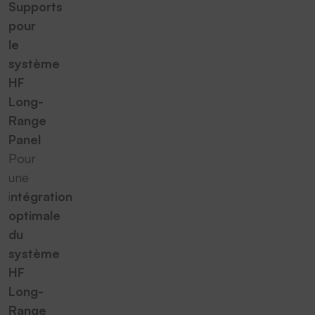
Supports
pour
le
système
HF
Long-
Range
Panel
Pour
une
i
ntégration
optimale
du
système
HF
Long-
Range