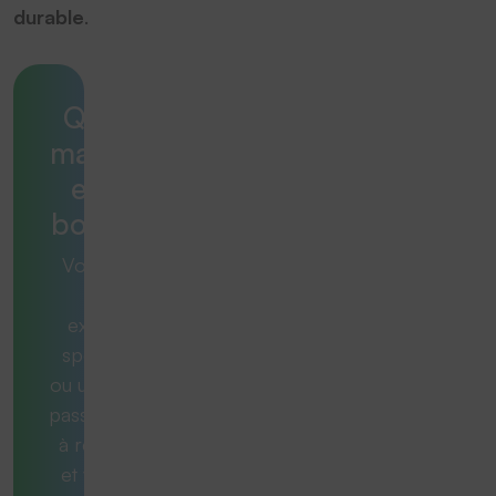
durable
.
Quelle
machine
est la
bonne ?
Vous avez
une
exigence
spécifique
ou une tâche
passionnante
à résoudre
et vous ne