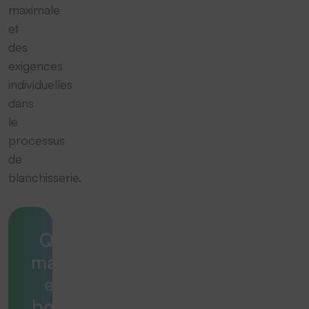
maximale
et
des
exigences
individuelles
dans
le
processus
de
blanchisserie.
Quelle
machine
est la
bonne ?