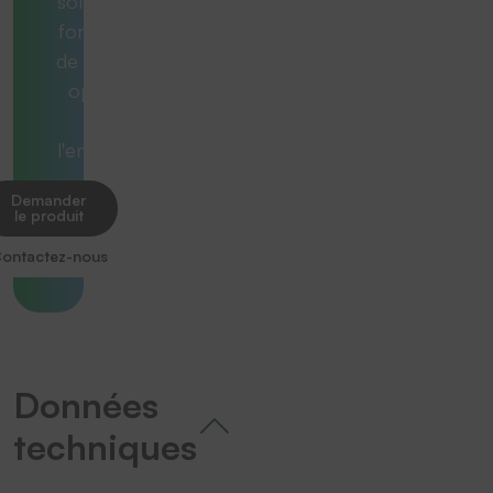
solution qui
fonctionne
de manière
optimale
dans
l'ensemble.
Demander
le produit
ontactez-nous
Données
techniques