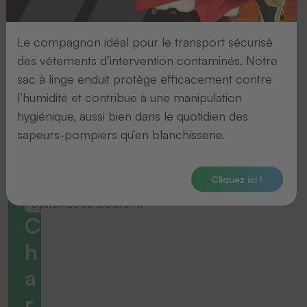
Le compagnon idéal pour le transport sécurisé
des vêtements d’intervention contaminés. Notre
sac à linge enduit protège efficacement contre
l’humidité et contribue à une manipulation
hygiénique, aussi bien dans le quotidien des
sapeurs-pompiers qu’en blanchisserie.
Cliquez ici !
Systemes de lecture HF
C
h
a
r