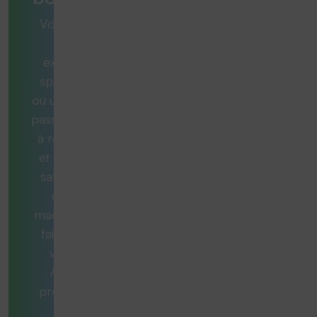
Vous avez
une
exigence
spécifique
ou une tâche
passionnante
à résoudre
et vous ne
savez pas
quelle
machine est
faite pour
vous ?
Aucun
problème.
Nos