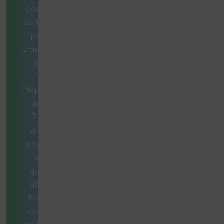
consultants
se feront un
plaisir de
vous aider et
de vous
fournir
l'équipement
adéquat.
Pour ce
faire, nous
posons les
bonnes
questions
afin qu'au
final, vous
trouviez une