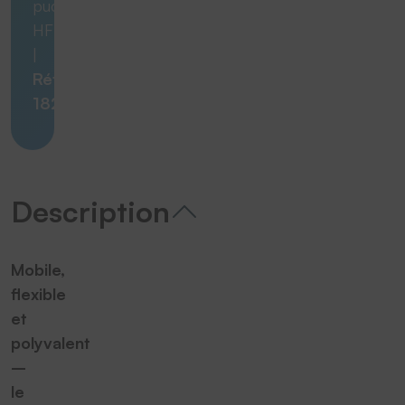
puces
HF
|
Réf.
18260
Description
Mobile,
flexible
et
polyvalent
–
le