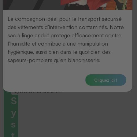
Le compagnon idéal pour le transport sécurisé
des vêtements d’intervention contaminés. Notre
sac à linge enduit protège efficacement contre
l’humidité et contribue à une manipulation
hygiénique, aussi bien dans le quotidien des
sapeurs-pompiers qu’en blanchisserie.
Cliquez ici !
Systemes de lecture HF
S
y
s
t