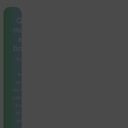
Quelle
machine
est la
bonne ?
Vous avez
une
exigence
spécifique
ou une tâche
passionnante
à résoudre
et vous ne
savez pas