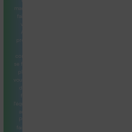
quelle
machine est
faite pour
vous ?
Aucun
problème.
Nos
consultants
se feront un
plaisir de
vous aider et
de vous
fournir
l'équipement
adéquat.
Pour ce
faire, nous