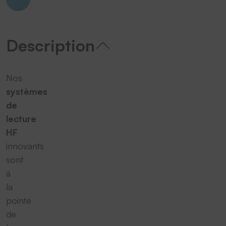
Description
Nos
systèmes
de
lecture
HF
innovants
sont
à
la
pointe
de