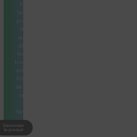
Pour ce
faire, nous
posons les
bonnes
questions
afin qu'au
final, vous
trouviez une
solution qui
fonctionne
de manière
optimale
dans
l'ensemble.
Demander
le produit