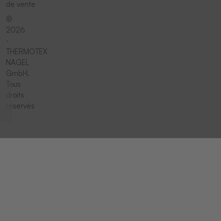
de vente
©
2026
-
THERMOTEX
NAGEL
GmbH.
Tous
droits
réservés