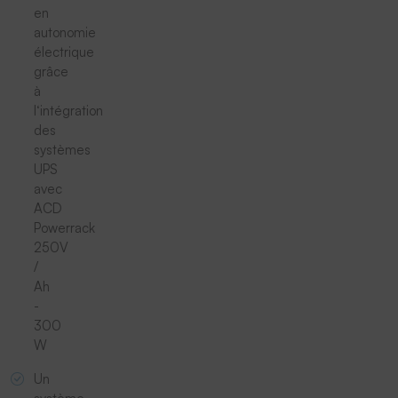
en
autonomie
électrique
grâce
à
l‘intégration
des
systèmes
UPS
avec
ACD
Powerrack
250V
/
Ah
-
300
W
Un