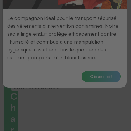
Le compagnon idéal pour le transport sécurisé
des vêtements d’intervention contaminés. Notre
sac à linge enduit protège efficacement contre
l’humidité et contribue à une manipulation
hygiénique, aussi bien dans le quotidien des
sapeurs-pompiers qu’en blanchisserie.
Cliquez ici !
Systemes de lecture UHF
C
h
a
r