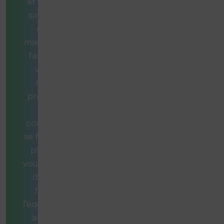
et vous ne
savez pas
quelle
machine est
faite pour
vous ?
Aucun
problème.
Nos
consultants
se feront un
plaisir de
vous aider et
de vous
fournir
l'équipement
adéquat.