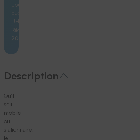
pour
puces
UHF |
Réf.
20488
Description
Qu’il
soit
mobile
ou
stationnaire,
le