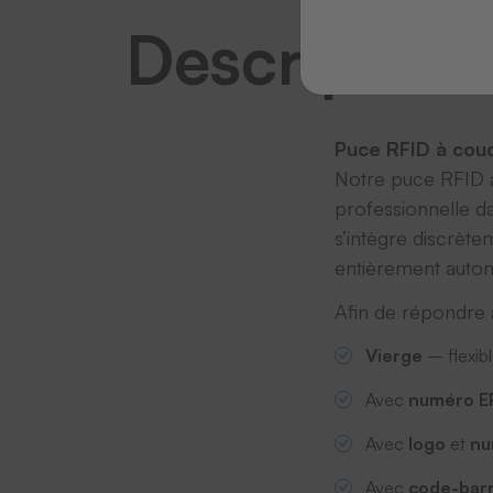
Description
Puce RFID à coudr
Notre puce RFID à
professionnelle dan
s’intègre discrètem
entièrement automa
Afin de répondre a
Vierge
– flexib
Avec
numéro E
Avec
logo
et
nu
Avec
code-bar