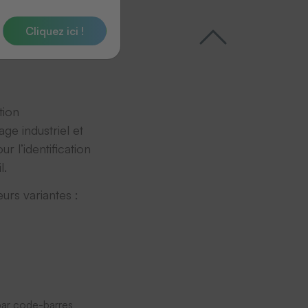
Cliquez ici !
tion
age industriel et
ur l’identification
l.
urs variantes :
 par code-barres