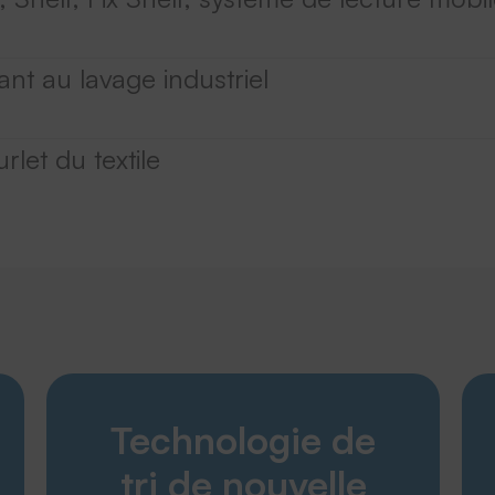
ant au lavage industriel
rlet du textile
Découvrir
Technologie de
Produits
Entreprise
tri de nouvelle
Service