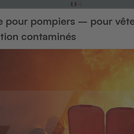
ge pour pompiers – pour vêt
ntion contaminés
Retour à l'ape
Puces U
Pu
F1
Puce F13 