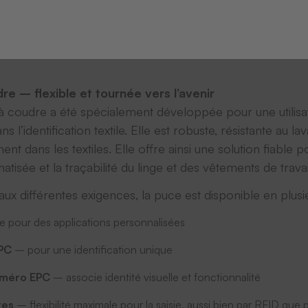
e – flexible et tournée vers l’avenir
 coudre a été spécialement développée pour une utilisa
s l’identification textile. Elle est robuste, résistante au lav
ent dans les textiles. Elle offre ainsi une solution fiable po
tisée et la traçabilité du linge et des vêtements de travai
ux différentes exigences, la puce est disponible en plusie
le pour des applications personnalisées
PC
– pour une identification unique
méro EPC
– associe identité visuelle et fonctionnalité
res
– flexibilité maximale pour la saisie, aussi bien par RFID que