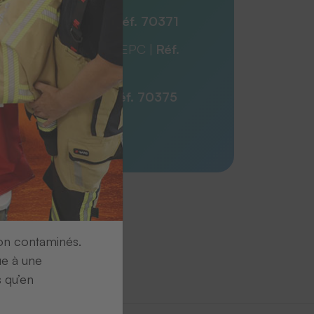
 avec numéro EPC
| Réf. 70371
 avec logo et numéro EPC |
Réf.
avec code-barres |
Réf. 70375
ion contaminés.
ue à une
s qu’en