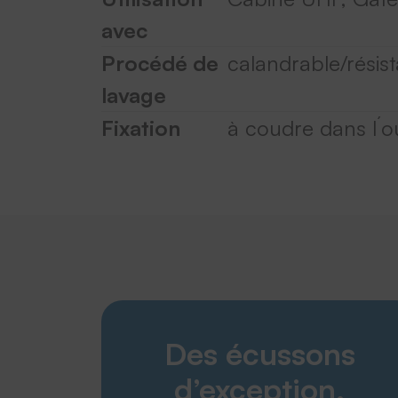
avec
Procédé de
calandrable/résist
lavage
Fixation
à coudre dans l´ou
Des écussons
d’exception.