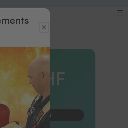
ements
rçu
HF
ces UHF
3
Demander le produit
Vierge |
Réf. 70370