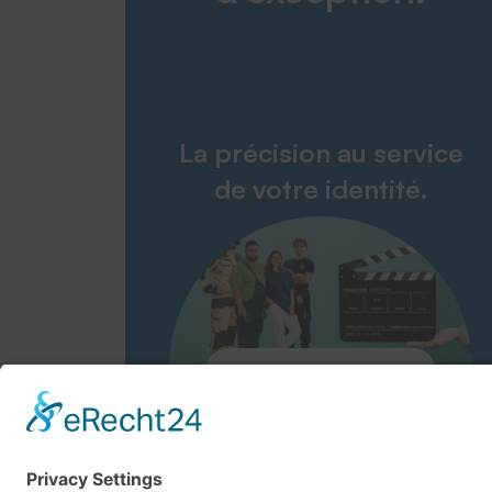
La précision au service
de votre identité.
Zum Embleme-Film