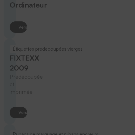
Ordinateur
Vers le produit
Étiquettes prédecoupées vierges
FIXTEXX
2009
Prédécoupée
et
imprimée
Vers le produit
Rubans de marquage et rubans encreurs