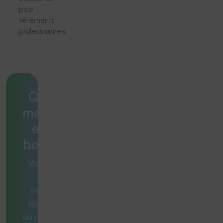
pour
vêtements
professionnels
Quelle
machine
est la
bonne ?
Vous avez
une
exigence
spécifique
ou une tâche