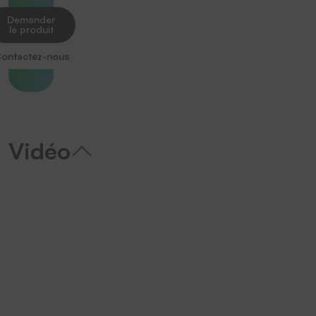
Demander
le produit
ontactez-nous
Vidéo
We need your consent to load the
YouTube Video service!
We use a third party service to
embed video content that may
collect data about your activity.