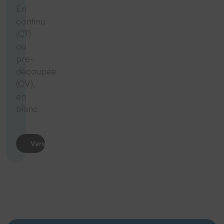
En
continu
(CT)
ou
pré-
découpée
(CV),
en
blanc
Vers le produit