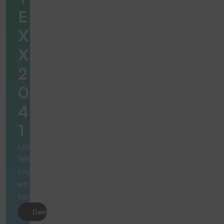
E
X
X
2
0
4
1
Liserés
latéraux
imprimés
en
sérigraphie
Demander le produit