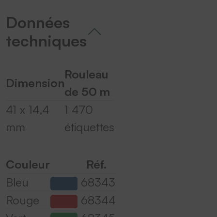
Données
techniques
Rouleau
Dimension
de 50 m
41 x 14,4
1 470
mm
étiquettes
Couleur
Réf.
Bleu
68343
Rouge
68344