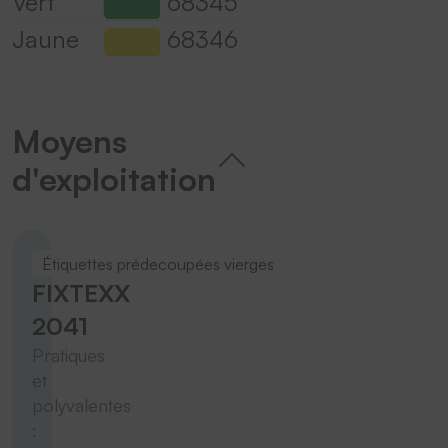
Vert
68345
Jaune
68346
Moyens
d'exploitation
Étiquettes prédecoupées vierges
FIXTEXX
2041
Pratiques
et
polyvalentes
: