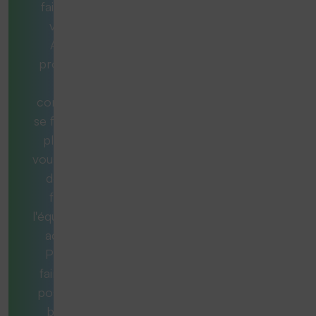
faite pour
vous ?
Aucun
problème.
Nos
consultants
se feront un
plaisir de
vous aider et
de vous
fournir
l'équipement
adéquat.
Pour ce
faire, nous
posons les
bonnes