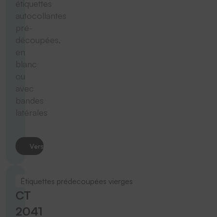
étiquettes
autocollantes
pré-
découpées,
en
blanc
ou
avec
bandes
latérales
Vers le produit
Étiquettes prédecoupées vierges
CT
2041