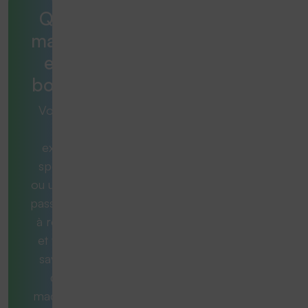
Quelle
machine
est la
bonne ?
Vous avez
une
exigence
spécifique
ou une tâche
passionnante
à résoudre
et vous ne
savez pas
quelle
machine est