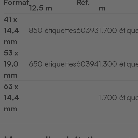
Format
Rèf.
Management Platform
&
eRecht24
12,5 m
m
41 x
14,4
850 étiquettes
60393
1.700 étique
mm
53 x
19,0
650 étiquettes
60394
1.300 étique
mm
63 x
14,4
1.700 étique
mm