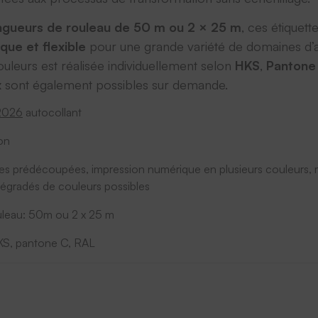
ngueurs de rouleau de 50 m ou 2 × 25 m
, ces étiquett
que et flexible
pour une grande variété de domaines d’a
uleurs est réalisée individuellement selon
HKS
,
Pantone
x
sont également possibles sur demande.
 2026
autocollant
on
tes prédécoupées, impression numérique en plusieurs couleurs, 
dégradés de couleurs possibles
leau: 50m ou 2 x 25 m
HKS, pantone C, RAL