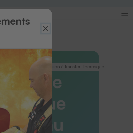
ements
rçu
s pour systèmes d’impression à transfert thermique
étiquette
mérique
 rouleau