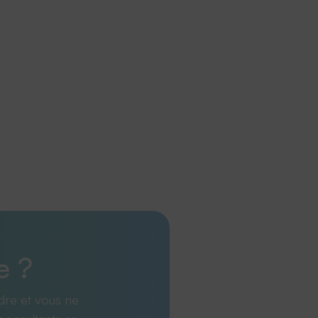
e ?
dre et vous ne