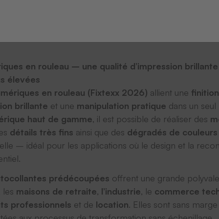
iques en rouleau – une qualité d’impression brillante
us élevées
mériques en rouleau (Fixtexx 2026)
allient une
finitio
ion brillante
et une
manipulation pratique
dans un seul 
mérique haut de gamme
, il est possible de réaliser des
mo
des
détails très fins
ainsi que des
dégradés de couleurs
elle – idéal pour les applications où le design et la reco
ntiel.
utocollantes prédécoupées
offrent une grande polyvalenc
, les
maisons de retraite
,
l’industrie
, le
commerce tech
s professionnels
et de
location
. Elles sont sans marge
tées aux processus de transformation sans échenillage.