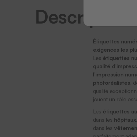
Description
Étiquettes numér
exigences les pl
Les
étiquettes nu
qualité d’impress
l’impression nu
photoréalistes
, 
qualité exceptionn
jouent un rôle esse
Les
étiquettes a
dans les
hôpitaux
dans les
vêtement
parfaitement adap