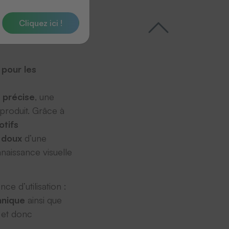
Cliquez ici !
 pour les
n précise
, une
produit. Grâce à
tifs
 doux
d’une
nnaissance visuelle
e d’utilisation :
nique
ainsi que
 et donc