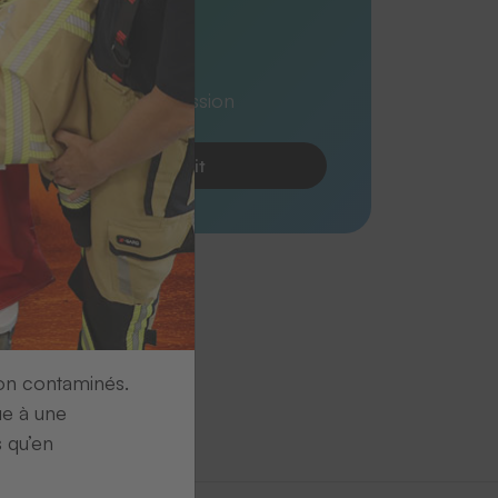
R)
026 imprimé en impression
e
Demander le produit
ion contaminés.
ue à une
s qu’en