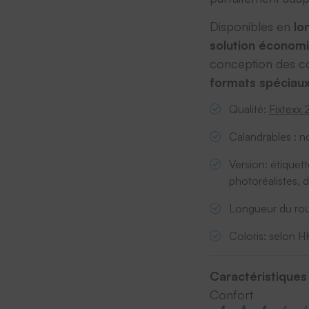
Disponibles en
lo
solution économi
conception des co
formats spéciau
Qualité:
Fixtexx
Calandrables : n
Version: étiquet
photoréalistes, 
Longueur du rou
Coloris: selon 
Caractéristiques
Confort