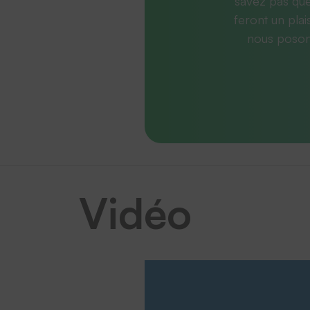
savez pas que
feront un plai
nous posons
Vidéo