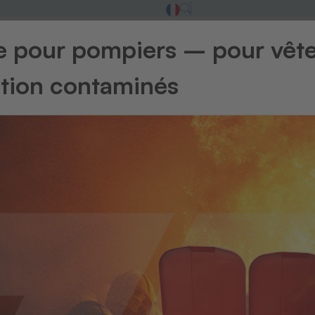
ge pour pompiers – pour vêt
ntion contaminés
Retour à l'ape
Étiquette
L’
nu
en