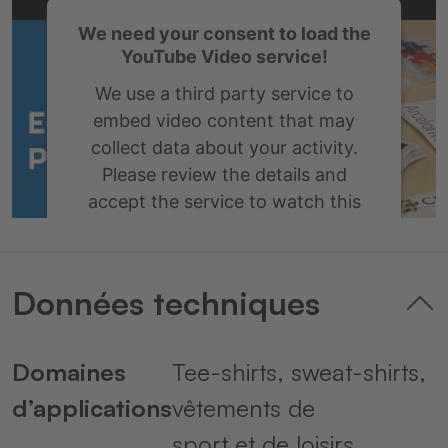
We need your consent to load the
YouTube Video service!
We use a third party service to
embed video content that may
collect data about your activity.
Please review the details and
accept the service to watch this
video.
More Information
Données techniques
Accept
Domaines
Tee-shirts, sweat-shirts,
powered by
Usercentrics Consent
Management Platform
&
eRecht24
d’applications
vêtements de
sport et de loisirs,