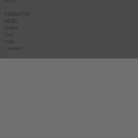
2026
-
THERMOTEX
NAGEL
GmbH.
Tous
droits
réservés