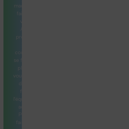
machine est
faite pour
vous ?
Aucun
problème.
Nos
consultants
se feront un
plaisir de
vous aider et
de vous
fournir
l'équipement
adéquat.
Pour ce
faire, nous