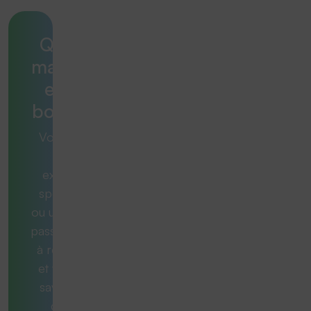
Quelle
machine
est la
bonne ?
Vous avez
une
exigence
spécifique
ou une tâche
passionnante
à résoudre
et vous ne
savez pas
quelle